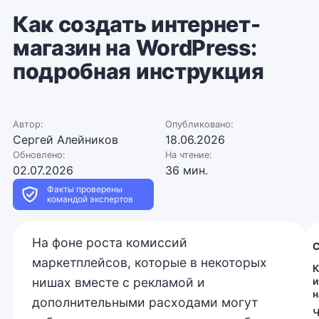
Как создать интернет-
магазин на WordPress:
подробная инструкция
Автор:
Опубликовано:
Сергей Алейников
18.06.2026
Обновлено:
На чтение:
02.07.2026
36 мин.
Факты проверены
командой экспертов
На фоне роста комиссий
маркетплейсов, которые в некоторых
К
нишах вместе с рекламой и
и
н
дополнительными расходами могут
Ч