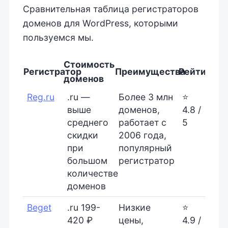
Сравнительная таблица регистраторов
доменов для WordPress, которыми
пользуемся мы.
Стоимость
Регистратор
Преимущества
Рейтинг
доменов
Reg.ru
.ru —
Более 3 млн
⭐
выше
доменов,
4.8 /
среднего
работает с
5
скидки
2006 года,
при
популярный
большом
регистратор
количестве
доменов
Beget
.ru 199-
Низкие
⭐
420 ₽
цены,
4.9 /