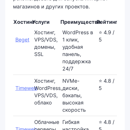
магазинов и других проектов.
Хостинг
Услуги
Преимущества
Рейтинг
Хостинг,
WordPress в
⭐ 4.9 /
Beget
VPS/VDS,
1 клик,
5
домены,
удобная
SSL
панель,
поддержка
24/7
Хостинг,
NVMe-
⭐ 4.8 /
Timeweb
WordPress,
диски,
5
VPS/VDS,
бэкапы,
облако
высокая
скорость
Облачные
Гибкая
⭐ 4.8 /
Timeweb
серверы,
настройка,
5