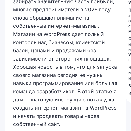
забирать значительную часть прибыли,
многие предприниматели в 2026 году
П
э
снова обращают внимание на
о
собственные интернет-магазины.
с
м
Магазин на WordPress дает полный
С
контроль над бизнесом, клиентской
и
н
базой, ценами и продажами без
зависимости от сторонних площадок.
Хорошая новость в том, что для запуска
Ч
п
своего магазина сегодня не нужны
и
навыки программирования или большая
В
команда разработчиков. В этой статье я
И
дам пошаговую инструкцию покажу, как
создать интернет-магазин на WordPress
и начать продавать товары через
собственный сайт.