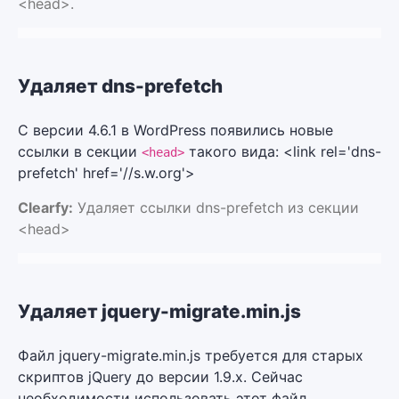
<head>.
Удаляет dns-prefetch
С версии 4.6.1 в WordPress появились новые
ссылки в секции
такого вида: <link rel='dns-
<head>
prefetch' href='//s.w.org'>
Clearfy:
Удаляет ссылки dns-prefetch из секции
<head>
Удаляет jquery-migrate.min.js
Файл jquery-migrate.min.js требуется для старых
скриптов jQuery до версии 1.9.х. Сейчас
необходимости использовать этот файл